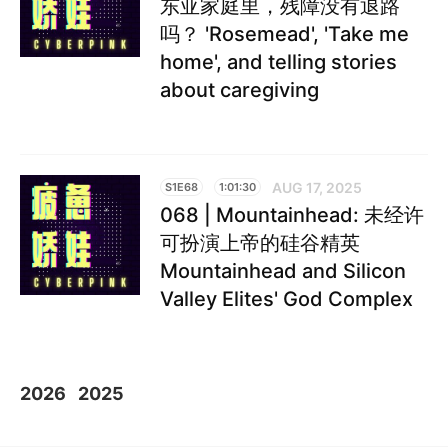
东亚家庭里，残障没有退路
吗？ 'Rosemead', 'Take me
home', and telling stories
about caregiving
AUG 17, 2025
S1E68
1:01:30
068 | Mountainhead: 未经许
可扮演上帝的硅谷精英
Mountainhead and Silicon
Valley Elites' God Complex
2026
2025