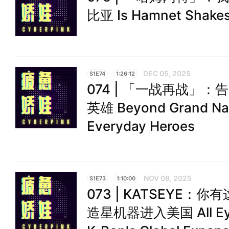
比亚 Is Hamnet Shakesp
DEC 05, 2025
S1E74
1:26:12
074 | 「一战再战」
英雄 Beyond Grand Nar
Everyday Heroes
NOV 08, 2025
S1E73
1:10:00
073 | KATSEYE：
造星机器进入美国 All Eye