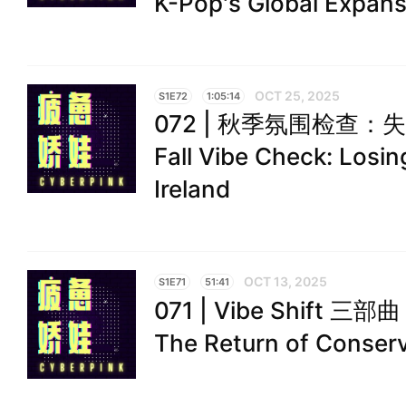
K-Pop's Global Expans
OCT 25, 2025
S1E72
1:05:14
072 | 秋季氛围检查
Fall Vibe Check: Losin
Ireland
OCT 13, 2025
S1E71
51:41
071 | Vibe Shif
The Return of Conserv