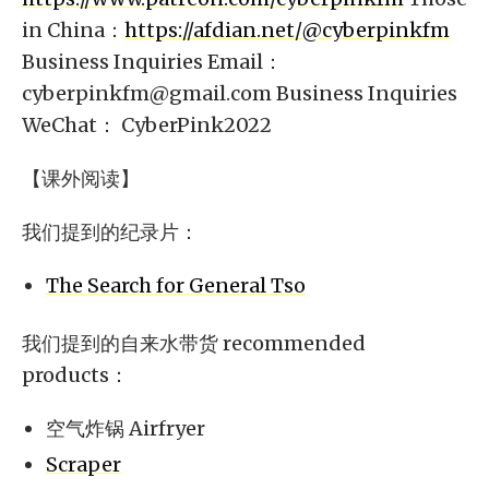
in China：
https://afdian.net/@cyberpinkfm
Business Inquiries Email：
cyberpinkfm@gmail.com
Business Inquiries
WeChat： CyberPink2022
【课外阅读】
我们提到的纪录片：
The Search for General Tso
我们提到的自来水带货 recommended
products：
空气炸锅 Airfryer
Scraper