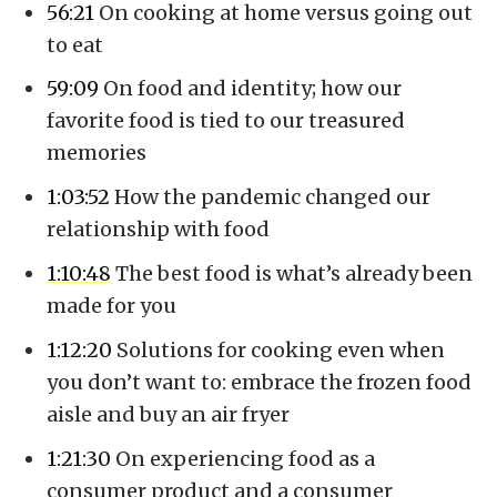
56:21
On cooking at home versus going out
to eat
59:09
On food and identity; how our
favorite food is tied to our treasured
memories
1:03:52
How the pandemic changed our
relationship with food
1:10:48
The best food is what’s already been
made for you
1:12:20
Solutions for cooking even when
you don’t want to: embrace the frozen food
aisle and buy an air fryer
1:21:30
On experiencing food as a
consumer product and a consumer