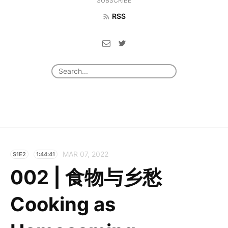
SUBSCRIBE
RSS
MAR 07, 2022
S1E2
1:44:41
002 | 食物与乡愁
Cooking as