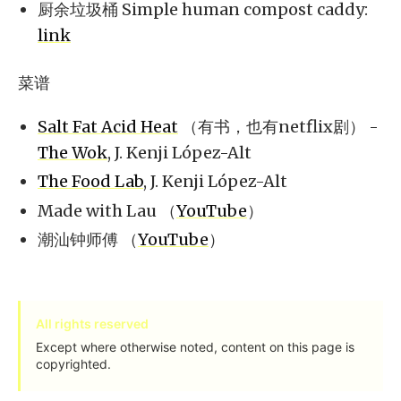
厨余垃圾桶 Simple human compost caddy:
link
菜谱
Salt Fat Acid Heat
（有书，也有netflix剧） -
The Wok
, J. Kenji López-Alt
The Food Lab
, J. Kenji López-Alt
Made with Lau （
YouTube
）
潮汕钟师傅 （
YouTube
）
All rights reserved
Except where otherwise noted, content on this page is
copyrighted.