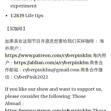
experiment
1:28:19
Life tips
【买咖啡】
如果喜欢这期节目并愿意想要给我们买杯咖啡： 海
外用户：
https://www.patreon.com/cyberpinkfm
海内用
户：
https://afdian.com/a/cyberpinkfm
商务合
作邮箱：
cyberpinkfm@gmail.com
商务合作微
信：CyberPink2022
If you like our show and want to support us,
please consider the following: Those
Abroad：
https://www.patreon.com/cyberpinkfm
Those