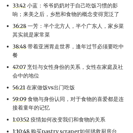
33:42
小蓝：爷爷奶奶对于自己吃饭习惯的影
响；来美之后，乡愁和食物的概念变得宽泛了
36:28
一芳：半个北方人，半个广东人，家乡菜
其实就是家常菜
38:48
带着亚洲胃走世界，逢年过节必须要吃中
餐
47:07
烹饪与女性身份的关系，女性在家庭及社
会中的地位
56:21
在家做饭vs出门吃饭
59:09
食物与身份认同，对于食物的喜爱都是连
接着童年的记忆
1:03:52
疫情如何改变我们和食物的关系
1:10:48
购买pastry scraper如何拯救厨房台