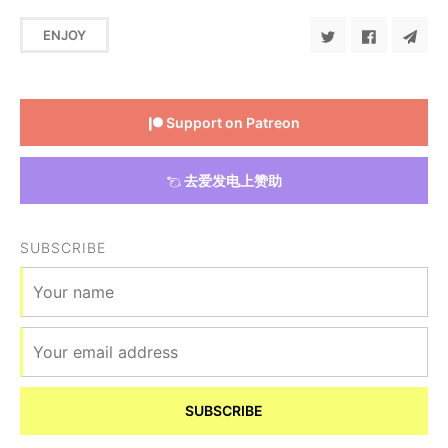
ENJOY
Support on Patreon
去爱发电上赞助
SUBSCRIBE
SUBSCRIBE