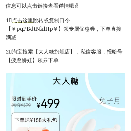
信息可以点击链接查看详情哦✌️
1⃣️
点击这里
跳转或复制口令
【￥pqPBdtNklHp￥】领专属优惠券，下单直接
满减
2⃣️淘宝搜索【大人糖旗舰店】，私信客服，报暗号
【疲惫娇娃】领券下单