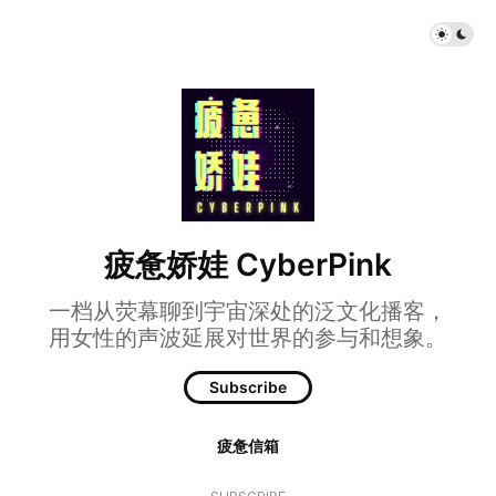
疲惫娇娃 CyberPink
一档从荧幕聊到宇宙深处的泛文化播客，
用女性的声波延展对世界的参与和想象。
Subscribe
疲惫信箱