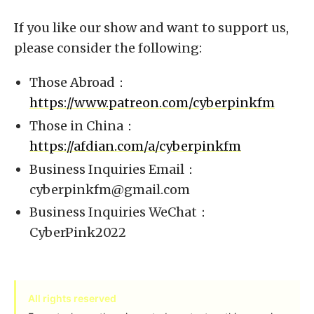
If you like our show and want to support us,
please consider the following:
Those Abroad：
https://www.patreon.com/cyberpinkfm
Those in China：
https://afdian.com/a/cyberpinkfm
Business Inquiries Email：
cyberpinkfm@gmail.com
Business Inquiries WeChat：
CyberPink2022
All rights reserved