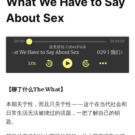
What We Have to Say
About Sex
00:00
01:05:07
疲惫娇娃 CyberPink
 Have to Say About Sex
1.0x
【聊了什么The What】
本期关于性，而且只关于性——这个在当代社会和
日常生活无法被绕过的话题，一把了解自己的钥
匙。