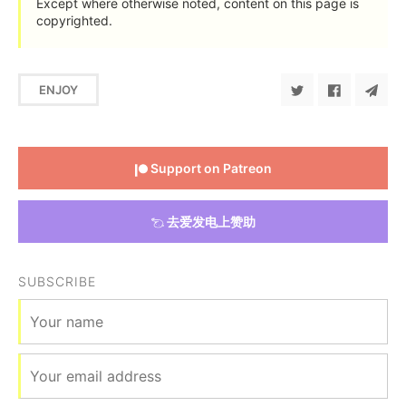
Except where otherwise noted, content on this page is
copyrighted.
ENJOY
Support on Patreon
去爱发电上赞助
SUBSCRIBE