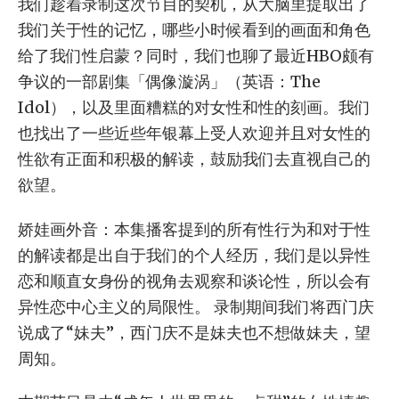
我们趁着录制这次节目的契机，从大脑里提取出了
我们关于性的记忆，哪些小时候看到的画面和角色
给了我们性启蒙？同时，我们也聊了最近HBO颇有
争议的一部剧集「偶像漩涡」（英语：The
Idol），以及里面糟糕的对女性和性的刻画。我们
也找出了一些近些年银幕上受人欢迎并且对女性的
性欲有正面和积极的解读，鼓励我们去直视自己的
欲望。
娇娃画外音：本集播客提到的所有性行为和对于性
的解读都是出自于我们的个人经历，我们是以异性
恋和顺直女身份的视角去观察和谈论性，所以会有
异性恋中心主义的局限性。 录制期间我们将西门庆
说成了“妹夫”，西门庆不是妹夫也不想做妹夫，望
周知。