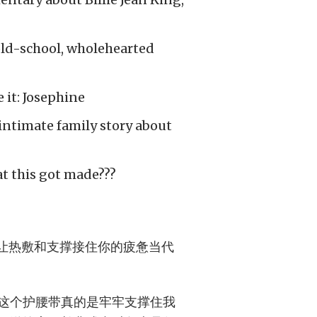
ld-school, wholehearted
e it: Josephine
intimate family story about
at this got made???
，让热敷和支撑接住你的疲惫当代
这个护腰带真的是牢牢支撑住我