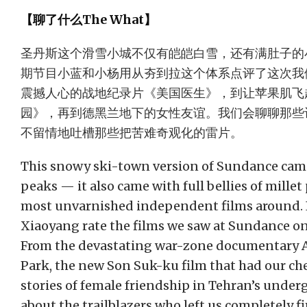
【聊了什么The What】
圣丹斯这个滑雪小城不仅有皑皑白雪，还有满肚子的
期节目小蓝和小杨用从夯到拉这个体系点评了这次我
震撼人心的战地纪录片《美国医生》，到让苹果肌飞
园》，再到德黑兰地下的女性友谊。我们会聊聊那些
不留情地吐槽那些把苦难奇观化的雷片。
This snowy ski-town version of Sundance came
peaks — it also came with full bellies of mille
most unvarnished independent films around. I
Xiaoyang rate the films we saw at Sundance on 
From the devastating war-zone documentary A
Park, the new Son Suk-ku film that had our chee
stories of female friendship in Tehran’s unde
about the trailblazers who left us completely fi