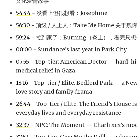
文化爱情故事
54:44
- 没看上但很想看：Josephine
56:30
- 顶级 / 人上人：Take Me Home 关
59:24
- 拉到家了：Burning（炎上），看完只
00:00
- Sundance’s last year in Park City
07:55
- Top-tier: American Doctor — hard-h
medical relief in Gaza
18:16
- Top-tier / Elite: Bedford Park — a Ne
love story and family drama
26:44
- Top-tier / Elite: The Friend’s House 
everyday lives and everyday resistance
32:37
- NPC: The Moment — Charli xcx’s mo
37:52
- Top-tier: Give Me the Ball! — a docum