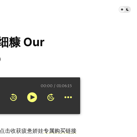
细糠 Our
p
00:00
01:06:15
点击收获疲惫娇娃
专属购买链接