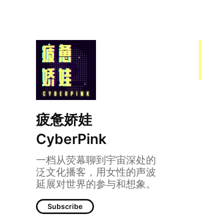
疲惫娇娃
CyberPink
一档从荧幕聊到宇宙深处的
079 | 去圣丹斯，吃了点细
泛文化播客，用女性的声波
延展对世界的参与和想象。
Subscribe