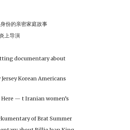
于残障身份的亲密家庭故事
想炎上导演
itting documentary about
w Jersey Korean Americans
Is Here — t Iranian women’s
ckumentary of Brat Summer
entary about Billie Jean King,