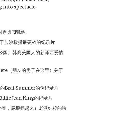
g into spectacle.
中国胃勇闯犹他
生）关于加沙救援最硬核的纪录片
贝德福特公园）韩裔美国人的新泽西爱情
e Is Here（朋友的房子在这里）关于
对过去的Brat Summer的伪纪录片
illie Jean King的纪录片
ooty（小春，屁股摇起来）老派纯粹的跨