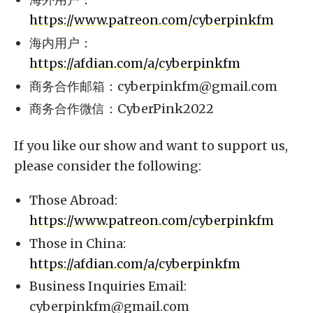
https://www.patreon.com/cyberpinkfm
海内用户：
https://afdian.com/a/cyberpinkfm
商务合作邮箱：
cyberpinkfm@gmail.com
商务合作微信：CyberPink2022
If you like our show and want to support us,
please consider the following:
Those Abroad:
https://www.patreon.com/cyberpinkfm
Those in China:
https://afdian.com/a/cyberpinkfm
Business Inquiries Email:
cyberpinkfm@gmail.com