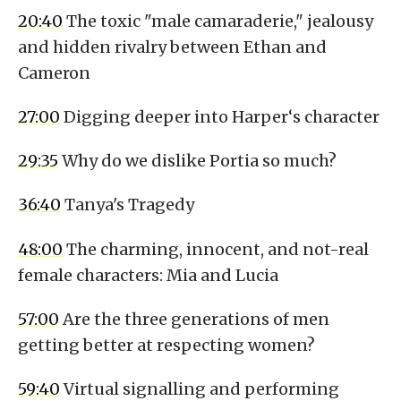
20:40
The toxic "male camaraderie," jealousy
and hidden rivalry between Ethan and
Cameron
27:00
Digging deeper into Harper‘s character
29:35
Why do we dislike Portia so much?
36:40
Tanya's Tragedy
48:00
The charming, innocent, and not-real
female characters: Mia and Lucia
57:00
Are the three generations of men
getting better at respecting women?
59:40
Virtual signalling and performing