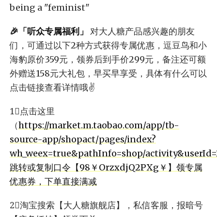
being a "feminist"
🎉「听众专属福利」
对大人糖产品感兴趣的朋友
们，可通过以下2种方式获得专属优惠，逗豆鸟和小
海豹原价359元，领券后到手价299元，备注还可额
外赠送158元大礼包，早买早享受，具体有什么可以
点击链接查看详情哦✌️
1⃣️点击这里
（
https://market.m.taobao.com/app/tb-
source-app/shopact/pages/index?
wh_weex=true&pathInfo=shop/activity&userId
跳转或复制口令【98￥OrzxdjQ2PXg￥】领专属
优惠券，下单直接满减
2⃣️淘宝搜索【大人糖旗舰店】，私信客服，报暗号