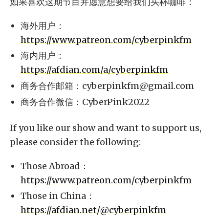
如果喜欢这期节目并愿意想要给我们买杯咖啡：
海外用户：
https://www.patreon.com/cyberpinkfm
海内用户：
https://afdian.com/a/cyberpinkfm
商务合作邮箱：
cyberpinkfm@gmail.com
商务合作微信：CyberPink2022
If you like our show and want to support us,
please consider the following:
Those Abroad：
https://www.patreon.com/cyberpinkfm
Those in China：
https://afdian.net/@cyberpinkfm