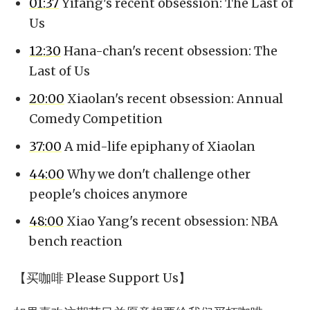
01:37
Yifang's recent obsession: The Last of
Us
12:30
Hana-chan's recent obsession: The
Last of Us
20:00
Xiaolan's recent obsession: Annual
Comedy Competition
37:00
A mid-life epiphany of Xiaolan
44:00
Why we don't challenge other
people's choices anymore
48:00
Xiao Yang's recent obsession: NBA
bench reaction
【买咖啡 Please Support Us】